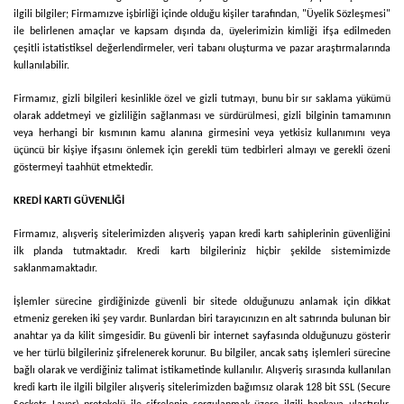
ilgili bilgiler;
Firmamız
ve işbirliği içinde olduğu kişiler tarafından, "Üyelik Sözleşmesi"
ile belirlenen amaçlar ve kapsam dışında da, üyelerimizin kimliği ifşa edilmeden
çeşitli istatistiksel değerlendirmeler, veri tabanı oluşturma ve pazar araştırmalarında
kullanılabilir.
Firmamız
, gizli bilgileri kesinlikle özel ve gizli tutmayı, bunu bir sır saklama yükümü
olarak addetmeyi ve gizliliğin sağlanması ve sürdürülmesi, gizli bilginin tamamının
veya herhangi bir kısmının kamu alanına girmesini veya yetkisiz kullanımını veya
üçüncü bir kişiye ifşasını önlemek için gerekli tüm tedbirleri almayı ve gerekli özeni
göstermeyi taahhüt etmektedir.
KREDİ KARTI GÜVENLİĞİ
Firmamız
, alışveriş sitelerimizden alışveriş yapan kredi kartı sahiplerinin güvenliğini
ilk planda tutmaktadır. Kredi kartı bilgileriniz hiçbir şekilde sistemimizde
saklanmamaktadır.
İşlemler sürecine girdiğinizde güvenli bir sitede olduğunuzu anlamak için dikkat
etmeniz gereken iki şey vardır. Bunlardan biri tarayıcınızın en alt satırında bulunan bir
anahtar ya da kilit simgesidir. Bu güvenli bir internet sayfasında olduğunuzu gösterir
ve her türlü bilgileriniz şifrelenerek korunur. Bu bilgiler, ancak satış işlemleri sürecine
bağlı olarak ve verdiğiniz talimat istikametinde kullanılır. Alışveriş sırasında kullanılan
kredi kartı ile ilgili bilgiler alışveriş sitelerimizden bağımsız olarak 128 bit SSL (Secure