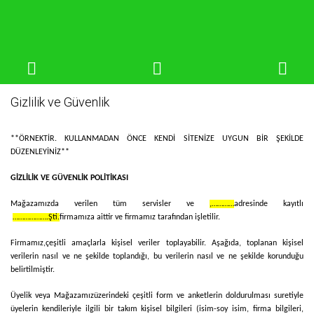
Gizlilik ve Güvenlik
**ÖRNEKTİR. KULLANMADAN ÖNCE KENDİ SİTENİZE UYGUN BİR ŞEKİLDE
DÜZENLEYİNİZ**
GİZLİLİK VE GÜVENLİK POLİTİKASI
Mağazamızda verilen tüm servisler ve
,…………
adresinde kayıtlı
……………….Şti.
firmamıza aittir ve firmamız tarafından işletilir.
Firmamız,
çeşitli amaçlarla kişisel veriler toplayabilir. Aşağıda, toplanan kişisel
verilerin nasıl ve ne şekilde toplandığı, bu verilerin nasıl ve ne şekilde korunduğu
belirtilmiştir.
Üyelik veya
Mağazamız
üzerindeki çeşitli form ve anketlerin doldurulması suretiyle
üyelerin kendileriyle ilgili bir takım kişisel bilgileri (isim-soy isim, firma bilgileri,