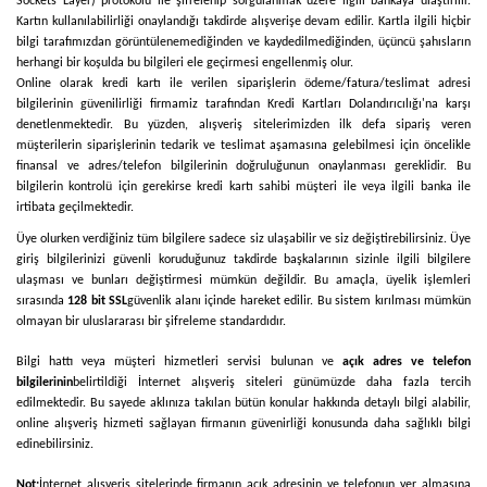
Sockets Layer) protokolü ile şifrelenip sorgulanmak üzere ilgili bankaya ulaştırılır.
Kartın kullanılabilirliği onaylandığı takdirde alışverişe devam edilir. Kartla ilgili hiçbir
bilgi tarafımızdan görüntülenemediğinden ve kaydedilmediğinden, üçüncü şahısların
herhangi bir koşulda bu bilgileri ele geçirmesi engellenmiş olur.
Online olarak kredi kartı ile verilen siparişlerin ödeme/fatura/teslimat adresi
bilgilerinin güvenilirliği firmamiz tarafından Kredi Kartları Dolandırıcılığı'na karşı
denetlenmektedir. Bu yüzden, alışveriş sitelerimizden ilk defa sipariş veren
müşterilerin siparişlerinin tedarik ve teslimat aşamasına gelebilmesi için öncelikle
finansal ve adres/telefon bilgilerinin doğruluğunun onaylanması gereklidir. Bu
bilgilerin kontrolü için gerekirse kredi kartı sahibi müşteri ile veya ilgili banka ile
irtibata geçilmektedir.
Üye olurken verdiğiniz tüm bilgilere sadece siz ulaşabilir ve siz değiştirebilirsiniz. Üye
giriş bilgilerinizi güvenli koruduğunuz takdirde başkalarının sizinle ilgili bilgilere
ulaşması ve bunları değiştirmesi mümkün değildir. Bu amaçla, üyelik işlemleri
sırasında
128 bit SSL
güvenlik alanı içinde hareket edilir. Bu sistem kırılması mümkün
olmayan bir uluslararası bir şifreleme standardıdır.
Bilgi hattı veya müşteri hizmetleri servisi bulunan ve
açık adres ve telefon
bilgilerinin
belirtildiği İnternet alışveriş siteleri günümüzde daha fazla tercih
edilmektedir. Bu sayede aklınıza takılan bütün konular hakkında detaylı bilgi alabilir,
online alışveriş hizmeti sağlayan firmanın güvenirliği konusunda daha sağlıklı bilgi
edinebilirsiniz.
Not:
İnternet alışveriş sitelerinde firmanın açık adresinin ve telefonun yer almasına