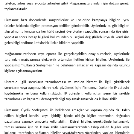
telefon, adres veya e-posta adresleri gibi)
Mağazamız
tarafından işin doğası gereği
toplanmaktadır.
Firmamız bazı dönemlerde müşterilerine ve üyelerine kampanya bilgileri, yeni
ürünler hakkında bilgiler, promosyon teklifleri gönderebilir. Üyelerimiz bu gibi bilgileri
alıp almama konusunda her türlü seçimi üye olurken yapabilir, sonrasında üye girişi
yaptıktan sonra hesap bilgileri bölümünden bu seçimi değiştirilebilir ya da kendisine
gelen bilgilendirme iletisindeki linkle bildirim yapabilir.
Mağazamız
üzerinden veya eposta ile gerçekleştirilen onay sürecinde, üyelerimiz
tarafından mağazamıza elektronik ortamdan iletilen kişisel bilgiler, Üyelerimiz ile
yaptığımız "Kullanıcı Sözleşmesi" ile belirlenen amaçlar ve kapsam dışında üçüncü
kişilere açıklanmayacaktır.
Sistemle ilgili sorunların tanımlanması ve verilen hizmet ile ilgili çıkabilecek
sorunların veya uyuşmazlıkların hızla çözülmesi için,
Firmamız
, üyelerinin IP adresini
kaydetmekte ve bunu kullanmaktadır. IP adresleri, kullanıcıları genel bir şekilde
tanımlamak ve kapsamlı demografik bilgi toplamak amacıyla da kullanılabilir.
Firmamız
, Üyelik Sözleşmesi ile belirlenen amaçlar ve kapsam dışında da, talep
edilen bilgileri kendisi veya işbirliği içinde olduğu kişiler tarafından doğrudan
pazarlama yapmak amacıyla kullanabilir. Kişisel bilgiler, gerektiğinde kullanıcıyla
temas kurmak için de kullanılabilir.
Firmamız
tarafından talep edilen bilgiler veya
kullanıcı tarafından sağlanan bilgiler veya
Mağazamız
üzerinden yapılan işlemlerle