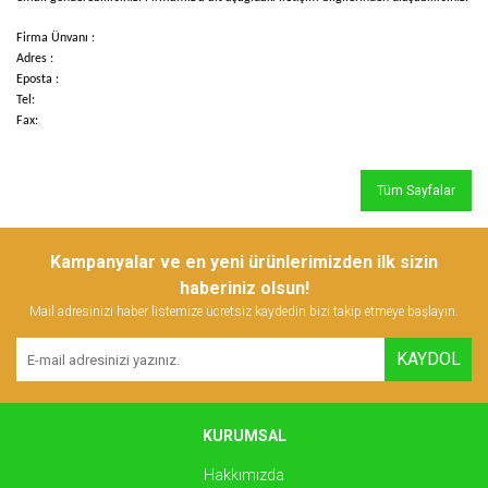
Firma Ünvanı :
Adres :
Eposta :
Tel:
Fax:
Tüm Sayfalar
Kampanyalar ve en yeni ürünlerimizden ilk sizin
haberiniz olsun!
Mail adresinizi haber listemize ücretsiz kaydedin bizi takip etmeye başlayın.
KAYDOL
KURUMSAL
Hakkımızda