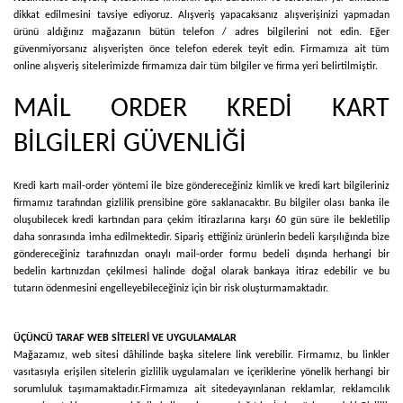
dikkat edilmesini tavsiye ediyoruz. Alışveriş yapacaksanız alışverişinizi yapmadan
ürünü aldığınız mağazanın bütün telefon / adres bilgilerini not edin. Eğer
güvenmiyorsanız alışverişten önce telefon ederek teyit edin. Firmamıza ait tüm
online alışveriş sitelerimizde firmamıza dair tüm bilgiler ve firma yeri belirtilmiştir.
MAİL ORDER KREDİ KART
BİLGİLERİ GÜVENLİĞİ
Kredi kartı mail-order yöntemi ile bize göndereceğiniz kimlik ve kredi kart bilgileriniz
firmamız tarafından gizlilik prensibine göre saklanacaktır. Bu bilgiler olası banka ile
oluşubilecek kredi kartından para çekim itirazlarına karşı 60 gün süre ile bekletilip
daha sonrasında imha edilmektedir. Sipariş ettiğiniz ürünlerin bedeli karşılığında bize
göndereceğiniz tarafınızdan onaylı mail-order formu bedeli dışında herhangi bir
bedelin kartınızdan çekilmesi halinde doğal olarak bankaya itiraz edebilir ve bu
tutarın ödenmesini engelleyebileceğiniz için bir risk oluşturmamaktadır.
ÜÇÜNCÜ TARAF WEB SİTELERİ VE UYGULAMALAR
Mağazamız, web sitesi dâhilinde başka sitelere link verebilir. Firmamız, bu linkler
vasıtasıyla erişilen sitelerin gizlilik uygulamaları ve içeriklerine yönelik herhangi bir
sorumluluk taşımamaktadır.
Firmamıza ait sitede
yayınlanan reklamlar, reklamcılık