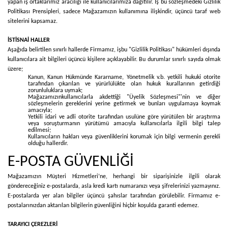
yapan iş ortaklarımız aracılığı ile kullanıcılarımıza dağıtılır. İş bu sözleşmedeki Gizlilik
Politikası Prensipleri, sadece Mağazamızın kullanımına ilişkindir, üçüncü taraf web
sitelerini kapsamaz.
İSTİSNAİ HALLER
Aşağıda belirtilen sınırlı hallerde Firmamız, işbu "Gizlilik Politikası" hükümleri dışında
kullanıcılara ait bilgileri üçüncü kişilere açıklayabilir. Bu durumlar sınırlı sayıda olmak
üzere;
Kanun, Kanun Hükmünde Kararname, Yönetmelik v.b. yetkili hukuki otorite
tarafından çıkarılan ve yürürlülükte olan hukuk kurallarının getirdiği
zorunluluklara uymak;
Mağazamızınkullanıcılarla akdettiği "Üyelik Sözleşmesi"'nin ve diğer
sözleşmelerin gereklerini yerine getirmek ve bunları uygulamaya koymak
amacıyla;
Yetkili idari ve adli otorite tarafından usulüne göre yürütülen bir araştırma
veya soruşturmanın yürütümü amacıyla kullanıcılarla ilgili bilgi talep
edilmesi;
Kullanıcıların hakları veya güvenliklerini korumak için bilgi vermenin gerekli
olduğu hallerdir.
E-POSTA GÜVENLİĞİ
Mağazamızın Müşteri Hizmetleri’ne, herhangi bir siparişinizle ilgili olarak
göndereceğiniz e-postalarda, asla kredi kartı numaranızı veya şifrelerinizi yazmayınız.
E-postalarda yer alan bilgiler üçüncü şahıslar tarafından görülebilir. Firmamız e-
postalarınızdan aktarılan bilgilerin güvenliğini hiçbir koşulda garanti edemez.
TARAYICI ÇEREZLERİ