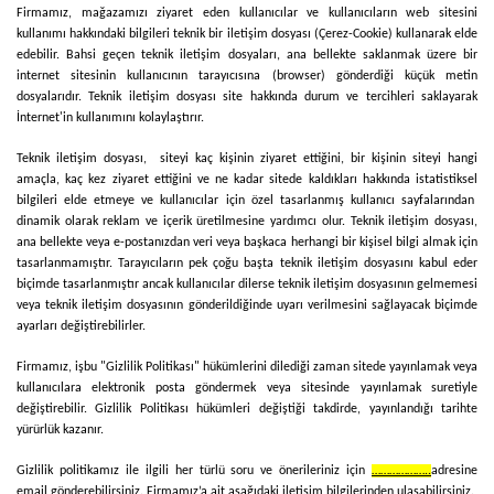
Firmamız, mağazamızı ziyaret eden kullanıcılar ve kullanıcıların web sitesini
kullanımı hakkındaki bilgileri teknik bir iletişim dosyası (Çerez-Cookie) kullanarak elde
edebilir. Bahsi geçen teknik iletişim dosyaları, ana bellekte saklanmak üzere bir
internet sitesinin kullanıcının tarayıcısına (browser) gönderdiği küçük metin
dosyalarıdır. Teknik iletişim dosyası site hakkında durum ve tercihleri saklayarak
İnternet'in kullanımını kolaylaştırır.
Teknik iletişim dosyası, siteyi kaç kişinin ziyaret ettiğini, bir kişinin siteyi hangi
amaçla, kaç kez ziyaret ettiğini ve ne kadar sitede kaldıkları hakkında istatistiksel
bilgileri elde etmeye ve kullanıcılar için özel tasarlanmış kullanıcı sayfalarından
dinamik olarak reklam ve içerik üretilmesine yardımcı olur. Teknik iletişim dosyası,
ana bellekte veya e-postanızdan veri veya başkaca herhangi bir kişisel bilgi almak için
tasarlanmamıştır. Tarayıcıların pek çoğu başta teknik iletişim dosyasını kabul eder
biçimde tasarlanmıştır ancak kullanıcılar dilerse teknik iletişim dosyasının gelmemesi
veya teknik iletişim dosyasının gönderildiğinde uyarı verilmesini sağlayacak biçimde
ayarları değiştirebilirler.
Firmamız, işbu "Gizlilik Politikası" hükümlerini dilediği zaman sitede yayınlamak veya
kullanıcılara elektronik posta göndermek veya sitesinde yayınlamak suretiyle
değiştirebilir. Gizlilik Politikası hükümleri değiştiği takdirde, yayınlandığı tarihte
yürürlük kazanır.
Gizlilik politikamız ile ilgili her türlü soru ve önerileriniz için
………………..
adresine
email gönderebilirsiniz. Firmamız’a ait aşağıdaki iletişim bilgilerinden ulaşabilirsiniz.