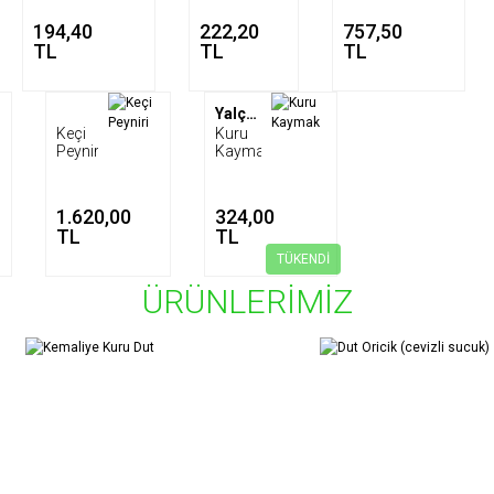
194,40
222,20
757,50
TL
TL
TL
Yalçıner Çiftliği
Keçi
Kuru
Peyniri
Kaymak
1.620,00
324,00
TL
TL
TÜKENDİ
ÜRÜNLERİMİZ