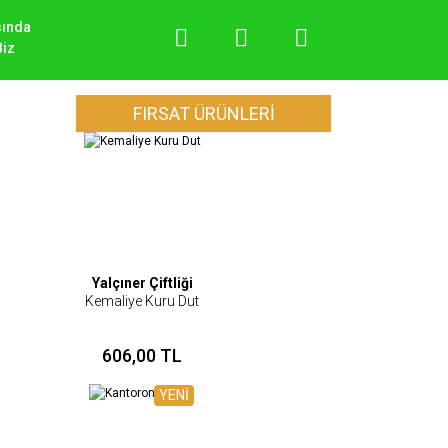
sında
Biz
FIRSAT ÜRÜNLERİ
Yalçıner Çiftliği
Kemaliye Kuru Dut
606,00 TL
YENİ