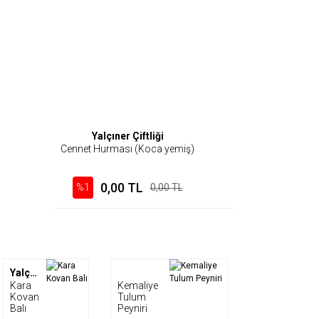
Yalçıner Çiftliği
Cennet Hurması (Koca yemiş)
0,00 TL
%1
0,00 TL
Yalçıner Çiftliği
Kara
Kemaliye
Kovan
Tulum
Balı
Peyniri