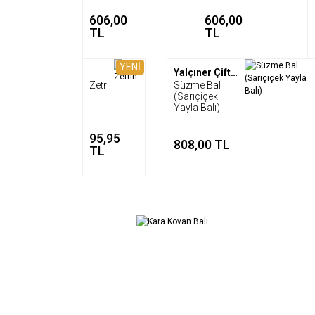
606,00
606,00
TL
TL
YENİ
Yalçıner Çiftliği
Zetrin
Süzme Bal
(Sarıçiçek
Yayla Balı)
95,95
808,00 TL
TL