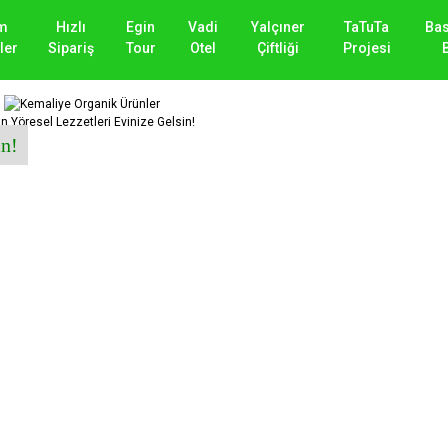
m
Hızlı
Egin
Vadi
Yalçıner
TaTuTa
Ba
ler
Sipariş
Tour
Otel
Çiftliği
Projesi
in!