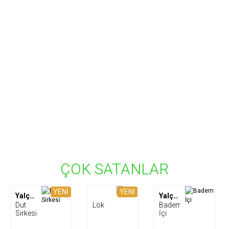
ÇOK SATANLAR
YENİ
YENİ
Yalçıner Çiftliği
Yalçıner Çiftliği
Dut
Lök
Badem
Sirkesi
İçi