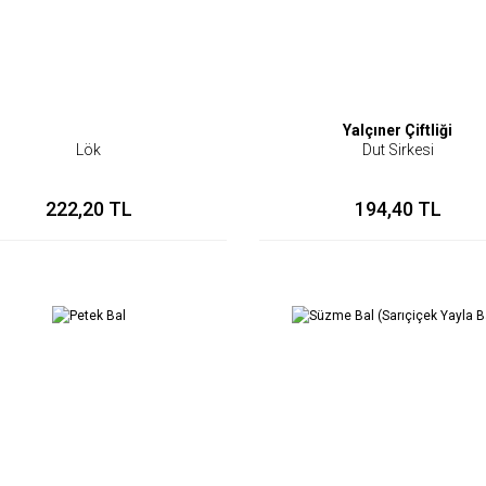
Yalçıner Çiftliği
Lök
Dut Sirkesi
222,20 TL
194,40 TL