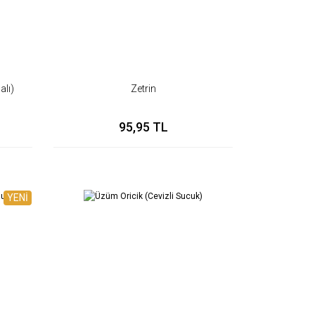
alı)
Zetrin
95,95 TL
YENİ