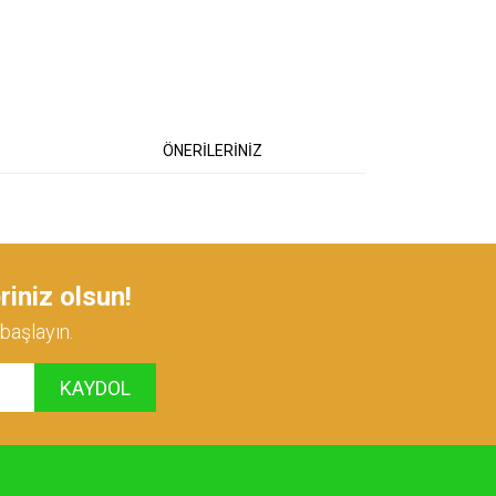
ÖNERİLERİNİZ
 iletebilirsiniz.
riniz olsun!
başlayın.
KAYDOL