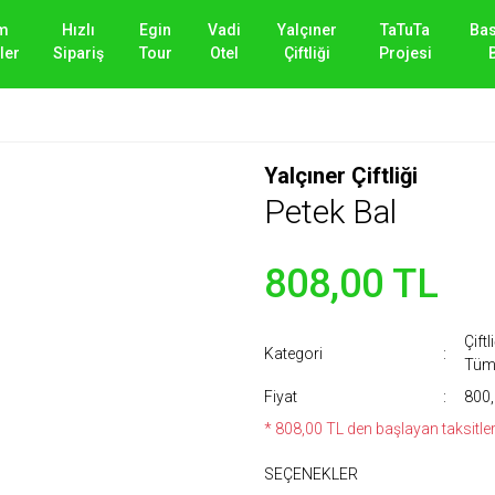
m
Hızlı
Egin
Vadi
Yalçıner
TaTuTa
Ba
ler
Sipariş
Tour
Otel
Çiftliği
Projesi
Yalçıner Çiftliği
Petek Bal
808,00 TL
Çiftl
Kategori
Tüm 
Fiyat
800,
* 808,00 TL den başlayan taksitlerl
SEÇENEKLER