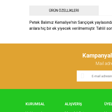
ÜRÜN ÖZELLİKLERİ
Petek Balımız Kemaliye'nin Sarıçiçek yaylasında ü
arılara hiç bir ek yiyecek verilmemiştir. Tahlil so
Bu ürünün fiyat bilgisi, resim, ürün açıklamalarında ve 
Görüş ve önerileriniz için teşekkür ederiz.
Kampanyalar
Ürün resmi kalitesiz, bozuk veya görüntülenemiyor.
Mail adr
Ürün açıklamasında eksik bilgiler bulunuyor.
Ürün bilgilerinde hatalar bulunuyor.
Ürün fiyatı diğer sitelerden daha pahalı.
Bu ürüne benzer farklı alternatifler olmalı.
KURUMSAL
ALIŞVERİŞ
ÜYEL