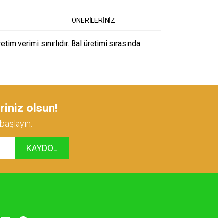
ÖNERİLERİNİZ
tim verimi sınırlıdır. Bal üretimi sırasında
 iletebilirsiniz.
riniz olsun!
başlayın.
KAYDOL