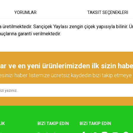
YORUMLAR
TAKSİT SEÇENEKLERİ
retilmektedir. Sarıçiçek Yaylası zengin çiçek yapısıyla bilinir. Üre
nuçlarına garanti verilmektedir.
diğer konularda yetersiz gördüğünüz noktaları öneri formunu kullanarak tarafımıza
Bu ürüne ilk yorumu siz yapın!
 ve en yeni ürünlerimizden ilk sizin habe
esinizi haber listemize ücretsiz kaydedin bizi takip etmeye 
Yorum Yaz
İK
BİZİ TAKİP EDİN
BİZİ TAKİP EDİN