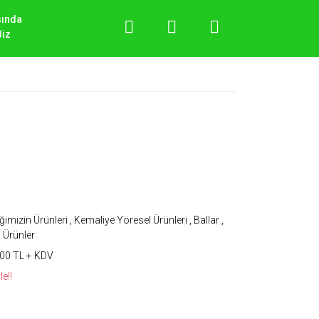
sında
Biz
iğimizin Ürünleri
,
Kemaliye Yöresel Ürünleri
,
Ballar
,
Ürünler
00 TL + KDV
e!!