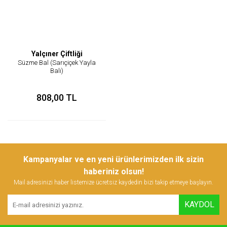
Yalçıner Çiftliği
Süzme Bal (Sarıçiçek Yayla
Balı)
808,00 TL
Kampanyalar ve en yeni ürünlerimizden ilk sizin
haberiniz olsun!
Mail adresinizi haber listemize ücretsiz kaydedin bizi takip etmeye başlayın.
KAYDOL